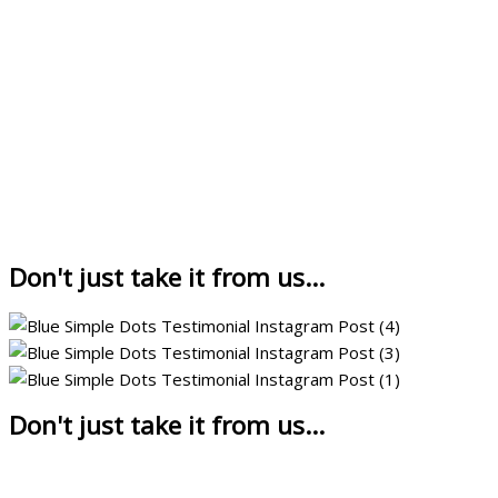
Dit is de eerste stap. Neem er rustig de tijd voor.
Als je ermee aan de slag bent geweest, hoor ik heel graag van je
Heel veel succes en plezier met starten!
Marjan
Don't just take it from us...
Don't just take it from us...