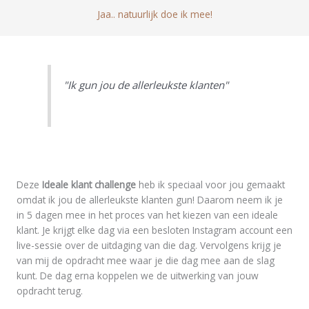
m
a
Jaa.. natuurlijk doe ik mee!
a
a
i
m
l
a
d
"Ik gun jou de allerleukste klanten"
r
e
s
Deze
Ideale klant challenge
heb ik speciaal voor jou gemaakt
omdat ik jou de allerleukste klanten gun! Daarom neem ik je
in 5 dagen mee in het proces van het kiezen van een ideale
klant. Je krijgt elke dag via een besloten Instagram account een
live-sessie over de uitdaging van die dag. Vervolgens krijg je
van mij de opdracht mee waar je die dag mee aan de slag
kunt. De dag erna koppelen we de uitwerking van jouw
opdracht terug.