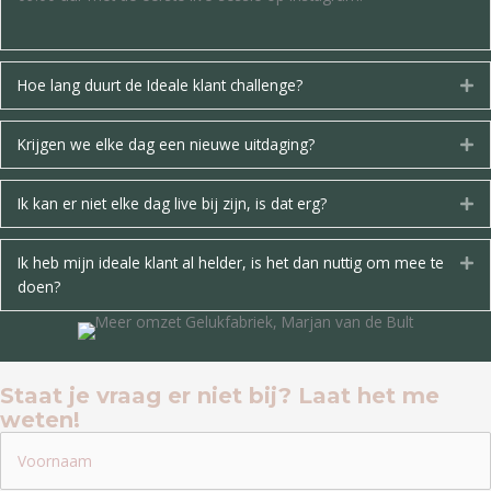
s
Hoe lang duurt de Ideale klant challenge?
Ui
Krijgen we elke dag een nieuwe uitdaging?
Ui
Ik kan er niet elke dag live bij zijn, is dat erg?
Ui
Ik heb mijn ideale klant al helder, is het dan nuttig om mee te
Ui
doen?
Staat je vraag er niet bij? Laat het me
weten!