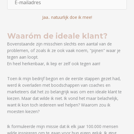
-
n
m
a
Jaa.. natuurlijk doe ik mee!
a
a
i
m
l
Waaróm de ideale klant?
a
Bovenstaande zijn misschien slechts een aantal van de
d
problemen, of zoals ik ze ook vaak noem, "pijnen" waar je
r
tegen aan loopt.
e
En heel herkenbaar, ik liep er zelf ook tegen aan!
s
Toen ik mijn bedrijf begon en de eerste stappen gezet had,
werd ik
overladen met boodschappen van coaches en
marketeers dat het zo belangrijk was om een ideale klant te
kiezen. Maar dat wilde ik niet. Ik vond het maar belachelijk,
want ik kon toch iedereen wel helpen? Waarom zou ik
moesten kiezen?
Ik formuleerde mijn missie dat ik elk jaar 100.000 mensen
wilde inspireren om te gaan voor hun eigen geluk. Ik ging