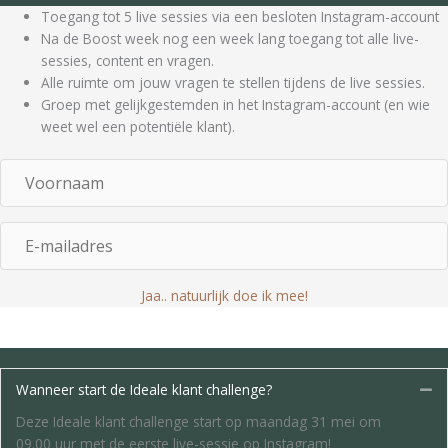
Toegang tot 5 live sessies via een besloten Instagram-account
Na de Boost week nog een week lang toegang tot alle live-
sessies, content en vragen.
Alle ruimte om jouw vragen te stellen tijdens de live sessies.
Groep met gelijkgestemden in het Instagram-account (en wie
weet wel een potentiële klant).
V
o
o
E
r
-
n
m
a
Jaa.. natuurlijk doe ik mee!
a
a
i
m
l
a
d
Wanneer start de Ideale klant challenge?
Sa
r
Deze Ideale klant challenge start op maandag 31 mei om
e
09.00 uur met de eerste live-sessie op Instagram!