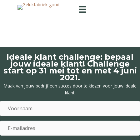
Ga
naar
de
inhoud
Ideale klant challenge: bepaal
jouw ideale klant! Challenge
start op 31 mei tot en met 4 juni
2021.
Maak van jouw bedrijf een succes door te kiezen voor jouw ideale
klant.
V
o
o
E
r
-
n
m
a