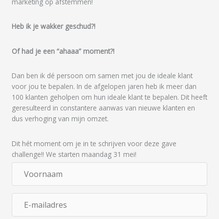
marketing op afstemmen!
Heb ik je wakker geschud?!
Of had je een “ahaaa” moment?!
Dan ben ik dé persoon om samen met jou de ideale klant
voor jou te bepalen. In de afgelopen jaren heb ik meer dan
100 klanten geholpen om hun ideale klant te bepalen. Dit heeft
geresulteerd in constantere aanwas van nieuwe klanten en
dus verhoging van mijn omzet.
Dit hét moment om je in te schrijven voor deze gave
challenge!! We starten maandag 31 mei!
V
o
o
E
r
-
n