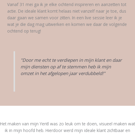
Vanaf 31 mei ga ik je elke ochtend inspireren en aanzetten tot
actie. De ideale klant komt helaas niet vanzelf naar je toe, dus
daar gaan we samen voor zitten. In een live sessie leer ik je
wat je die dag mag uitwerken en komen we daar de volgende
ochtend op terug!
"Door me echt te verdiepen in mijn klant en daar
mijn diensten op af te stemmen heb ik mijn
omzet in het afgelopen jaar verdubbeld!"
Het maken van mijn Yentl was zo leuk om te doen, visueel maken wat
ik in mijn hoofd heb. Hierdoor werd mijn ideale klant zichtbaar en