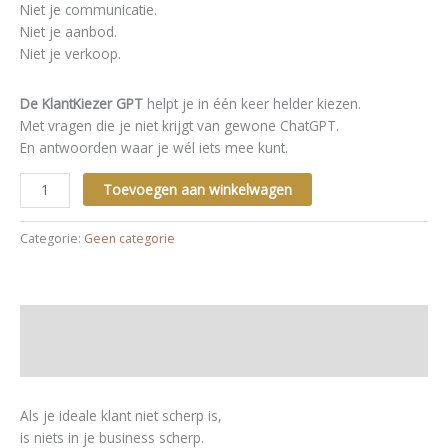
Niet je communicatie.
Niet je aanbod.
Niet je verkoop.
De KlantKiezer GPT
helpt je in één keer helder kiezen.
Met vragen die je niet krijgt van gewone ChatGPT.
En antwoorden waar je wél iets mee kunt.
De
Toevoegen aan winkelwagen
KlantKiezer
GPT
Categorie:
Geen categorie
Stop
met
twijfelen.
Kies
Beschrijving
je
ideale
Beoordelingen (0)
klant.
Verkoop
Als je ideale klant niet scherp is,
sneller.
is niets in je business scherp.
aantal