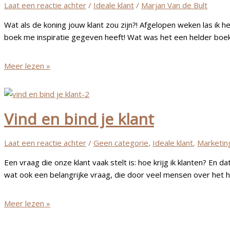
jij
Laat een reactie achter
/
Ideale klant
/
Marjan Van de Bult
jouw
Wat als de koning jouw klant zou zijn?! Afgelopen weken las ik het
klant
boek me inspiratie gegeven heeft! Wat was het een helder boek
en
de
klantreis?
Is
Meer lezen »
jouw
klant
koning?!
Vind en bind je klant
Laat een reactie achter
/
Geen categorie
,
Ideale klant
,
Marketin
Een vraag die onze klant vaak stelt is: hoe krijg ik klanten? E
wat ook een belangrijke vraag, die door veel mensen over het ho
Vind
Meer lezen »
en
bind