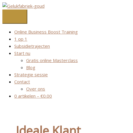
Ga
naar
de
inhoud
Online Business Boost Training
1 op 1
Subsidietrajecten
Start nu
Gratis online Masterclass
Blog
Strategie sessie
Contact
Over ons
0 artikelen
–
€
0.00
Ideale Klant