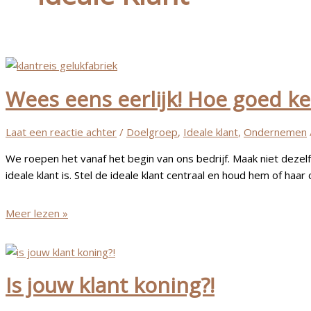
Wees eens eerlijk! Hoe goed ken
Laat een reactie achter
/
Doelgroep
,
Ideale klant
,
Ondernemen
We roepen het vanaf het begin van ons bedrijf. Maak niet dezelfd
ideale klant is. Stel de ideale klant centraal en houd hem of haar c
Wees
Meer lezen »
eens
eerlijk!
Hoe
Is jouw klant koning?!
goed
ken