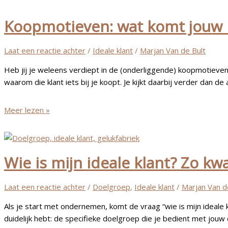
je
Koopmotieven: wat komt jouw kl
klant
Laat een reactie achter
/
Ideale klant
/
Marjan Van de Bult
Heb jij je weleens verdiept in de (onderliggende) koopmotieven 
waarom die klant iets bij je koopt. Je kijkt daarbij verder dan 
Koopmotieven:
Meer lezen »
wat
komt
jouw
Wie is mijn ideale klant? Zo kw
klant
écht
bij
Laat een reactie achter
/
Doelgroep
,
Ideale klant
/
Marjan Van d
je
Als je start met ondernemen, komt de vraag “wie is mijn ideale k
halen?
duidelijk hebt: de specifieke doelgroep die je bedient met jouw 