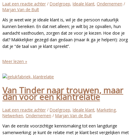
erachter
Laat een reactie achter
/
Doelgroep
,
Ideale klant
,
Ondernemen
/
(en
Marjan Van de Bult
kun
Als je weet wie je ideale klant is, wil je die persoon natuurlijk
jij
kunnen bereiken. En dat niet alleen; je wilt bij ze opvallen, hun
het
aandacht vasthouden, zorgen dat ze voor je kiezen. Hoe doe je
ook
dat? Makkelijker gezegd dan gedaan (maar ik ga je helpen!): zorg
uitzoeken)
dat je “de taal van je klant spreekt”.
De
Meer lezen »
taal
van
je
Van Tinder naar trouwen, maar
ideale
dan voor een klantrelatie
klant
spreken:
waarom
Laat een reactie achter
/
Doelgroep
,
Ideale klant
,
Marketing
,
is
Netwerken
,
Ondernemen
/
Marjan Van de Bult
dat
Van de eerste voorzichtige kennismaking tot een langdurige
zo
samenwerking: je kunt de relatie met je klant best vergelijken met
belangrijk