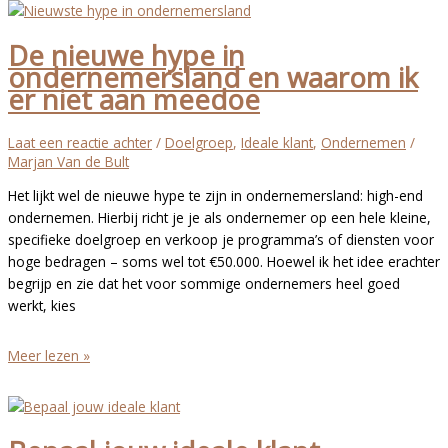
van
je
De nieuwe hype in
favoriete
ondernemersland en waarom ik
klant
er niet aan meedoe
Laat een reactie achter
/
Doelgroep
,
Ideale klant
,
Ondernemen
/
Marjan Van de Bult
Het lijkt wel de nieuwe hype te zijn in ondernemersland: high-end
ondernemen. Hierbij richt je je als ondernemer op een hele kleine,
specifieke doelgroep en verkoop je programma’s of diensten voor
hoge bedragen – soms wel tot €50.000. Hoewel ik het idee erachter
begrijp en zie dat het voor sommige ondernemers heel goed
werkt, kies
De
Meer lezen »
nieuwe
hype
in
ondernemersland