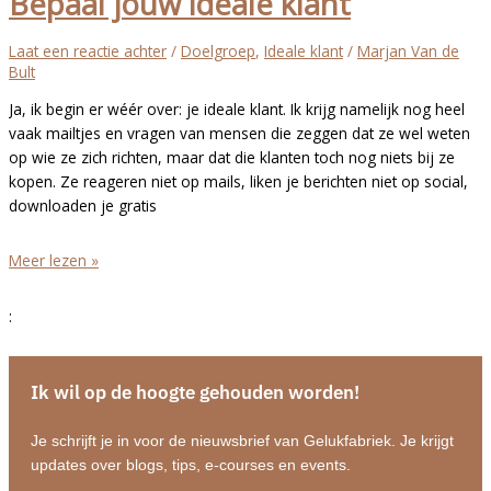
Bepaal jouw ideale klant
en
waarom
Laat een reactie achter
/
Doelgroep
,
Ideale klant
/
Marjan Van de
ik
Bult
er
Ja, ik begin er wéér over: je ideale klant. Ik krijg namelijk nog heel
niet
vaak mailtjes en vragen van mensen die zeggen dat ze wel weten
aan
op wie ze zich richten, maar dat die klanten toch nog niets bij ze
meedoe
kopen. Ze reageren niet op mails, liken je berichten niet op social,
downloaden je gratis
Bepaal
Meer lezen »
jouw
ideale
:
klant
Ik wil op de hoogte gehouden worden!
Je schrijft je in voor de nieuwsbrief van Gelukfabriek. Je krijgt
updates over blogs, tips, e-courses en events.