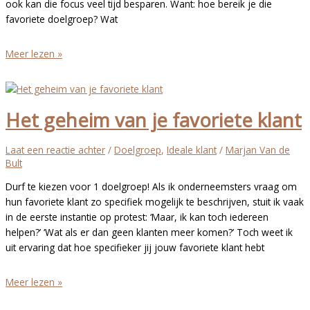
ook kan die focus veel tijd besparen. Want: hoe bereik je die
favoriete doelgroep? Wat
Hoe
Meer lezen »
bereik
jij
je
Het geheim van je favoriete klant
favoriete
klant?
Succesvol
Laat een reactie achter
/
Doelgroep
,
Ideale klant
/
Marjan Van de
inzetten
Bult
op
Durf te kiezen voor 1 doelgroep! Als ik onderneemsters vraag om
social
hun favoriete klant zo specifiek mogelijk te beschrijven, stuit ik vaak
media
in de eerste instantie op protest: ‘Maar, ik kan toch iedereen
helpen?’ ‘Wat als er dan geen klanten meer komen?’ Toch weet ik
uit ervaring dat hoe specifieker jij jouw favoriete klant hebt
Het
Meer lezen »
geheim