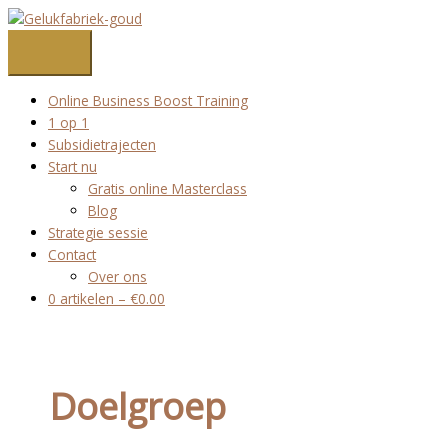
Ga
naar
de
inhoud
Online Business Boost Training
1 op 1
Subsidietrajecten
Start nu
Gratis online Masterclass
Blog
Strategie sessie
Contact
Over ons
0 artikelen
–
€
0.00
Doelgroep