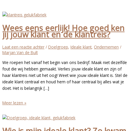
Wees eens eerlijk! Hoe goed ken
jij jouw klant en de klantreis?
Laat een reactie achter
/
Doelgroep
,
Ideale klant
,
Ondernemen
/
Marjan Van de Bult
We roepen het vanaf het begin van ons bedrijf. Maak niet dezelfde
fout die wij hebben gemaakt. Verlies jouw ideale klant en zijn of
haar klantreis niet uit het oog! Weet wie jouw ideale klant is. Stel de
ideale klant centraal en houd hem of haar centraal bij alles wat je
doet. Het is belangrijk […]
Wees
Meer lezen »
eens
eerlijk!
Hoe
Wie is mijn ideale klant? Zo kwam
goed