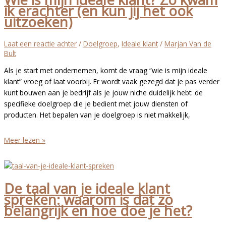
ik erachter (en kun jij het ook
ken
uitzoeken)
jij
jouw
klant
Laat een reactie achter
/
Doelgroep
,
Ideale klant
/
Marjan Van de
en
Bult
de
Als je start met ondernemen, komt de vraag “wie is mijn ideale
klantreis?
klant” vroeg of laat voorbij. Er wordt vaak gezegd dat je pas verder
kunt bouwen aan je bedrijf als je jouw niche duidelijk hebt: de
specifieke doelgroep die je bedient met jouw diensten of
producten. Het bepalen van je doelgroep is niet makkelijk,
Wie
Meer lezen »
is
mijn
ideale
De taal van je ideale klant
klant?
spreken: waarom is dat zo
Zo
belangrijk en hoe doe je het?
kwam
ik