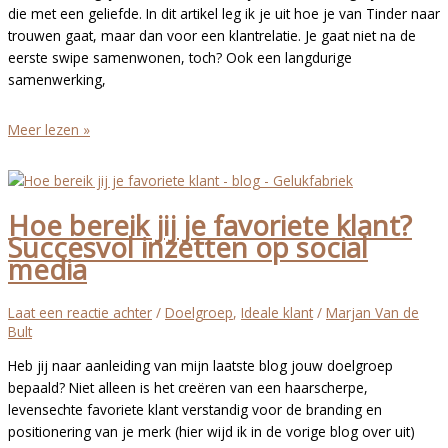
die met een geliefde. In dit artikel leg ik je uit hoe je van Tinder naar
en
trouwen gaat, maar dan voor een klantrelatie. Je gaat niet na de
hoe
eerste swipe samenwonen, toch? Ook een langdurige
doe
samenwerking,
je
het?
Van
Meer lezen »
Tinder
naar
trouwen,
Hoe bereik jij je favoriete klant?
maar
Succesvol inzetten op social
dan
media
voor
een
klantrelatie
Laat een reactie achter
/
Doelgroep
,
Ideale klant
/
Marjan Van de
Bult
Heb jij naar aanleiding van mijn laatste blog jouw doelgroep
bepaald? Niet alleen is het creëren van een haarscherpe,
levensechte favoriete klant verstandig voor de branding en
positionering van je merk (hier wijd ik in de vorige blog over uit)