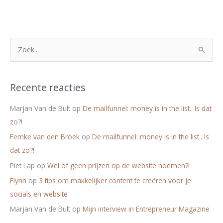
Z
o
e
k
Recente reacties
n
Marjan Van de Bult
op
De mailfunnel: money is in the list.. Is dat
a
zo?!
a
Femke van den Broek
op
De mailfunnel: money is in the list.. Is
r
dat zo?!
:
Piet Lap
op
Wel of geen prijzen op de website noemen?!
Elynn
op
3 tips om makkelijker content te creëren voor je
socials en website
Marjan Van de Bult
op
Mijn interview in Entrepreneur Magazine